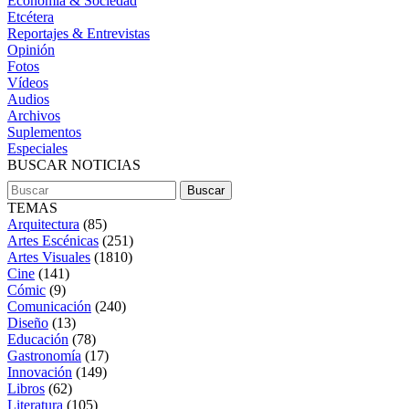
Economía & Sociedad
Etcétera
Reportajes & Entrevistas
Opinión
Fotos
Vídeos
Audios
Archivos
Suplementos
Especiales
BUSCAR NOTICIAS
TEMAS
Arquitectura
(85)
Artes Escénicas
(251)
Artes Visuales
(1810)
Cine
(141)
Cómic
(9)
Comunicación
(240)
Diseño
(13)
Educación
(78)
Gastronomía
(17)
Innovación
(149)
Libros
(62)
Literatura
(105)