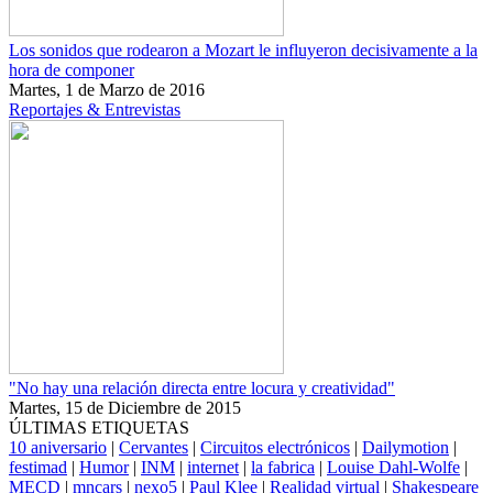
Los sonidos que rodearon a Mozart le influyeron decisivamente a la
hora de componer
Martes, 1 de Marzo de 2016
Reportajes & Entrevistas
"No hay una relación directa entre locura y creatividad"
Martes, 15 de Diciembre de 2015
ÚLTIMAS ETIQUETAS
10 aniversario
|
Cervantes
|
Circuitos electrónicos
|
Dailymotion
|
festimad
|
Humor
|
INM
|
internet
|
la fabrica
|
Louise Dahl-Wolfe
|
MECD
|
mncars
|
nexo5
|
Paul Klee
|
Realidad virtual
|
Shakespeare