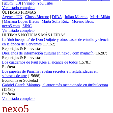
|
uc3m
|
UJI
|
Vimeo
|
You Tube
|
Ver listado completo
ÚLTIMAS FIRMAS
Agencia UN
|
Chuso Moreno
|
DIBA
|
Julian Moreno
|
María Milán
|
Mariana Lopes Bretas
|
Marta Sofía Ruiz
|
Moreno Bros.
|
nexo5.com
|
SINC
|
Ver listado completo
ÚLTIMAS NOTICIAS MÁS LEÍDAS
La 'dulcineopatía' de Don Quijote y otros casos de estudio y ciencia
en la época de Cervantes
(
17152
)
Reportajes & Entrevistas
Diez años de información cultural en nexo5.com magacín
(
16287
)
Reportajes & Entrevistas
Los cuadernos de Paul Klee al alcance de todos
(
15781
)
Etcétera
Los papeles de Panamá revelan secretos e irregularidades en
subastas de arte
(
15688
)
Economía & Sociedad
Gabriel García Márquez, el autor más mencionado en #tribulectora
(
15485
)
Etcétera
Ver listado completo
nexo5