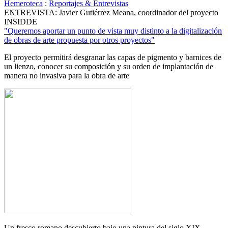
Hemeroteca
:
Reportajes & Entrevistas
ENTREVISTA: Javier Gutiérrez Meana, coordinador del proyecto
INSIDDE
"Queremos aportar un punto de vista muy distinto a la digitalización
de obras de arte propuesta por otros proyectos"
El proyecto permitirá desgranar las capas de pigmento y barnices de
un lienzo, conocer su composición y su orden de implantación de
manera no invasiva para la obra de arte
Un fresco romano descubierto bajo una pintura del siglo XIX