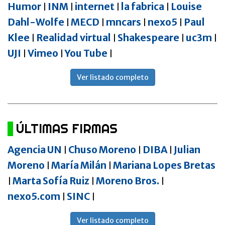
Humor
INM
internet
la fabrica
Louise
|
|
|
|
Dahl-Wolfe
MECD
mncars
nexo5
Paul
|
|
|
|
Klee
Realidad virtual
Shakespeare
uc3m
|
|
|
|
UJI
Vimeo
You Tube
|
|
|
Ver listado completo
ÚLTIMAS FIRMAS
Agencia UN
Chuso Moreno
DIBA
Julian
|
|
|
Moreno
María Milán
Mariana Lopes Bretas
|
|
Marta Sofía Ruiz
Moreno Bros.
|
|
|
nexo5.com
SINC
|
|
Ver listado completo