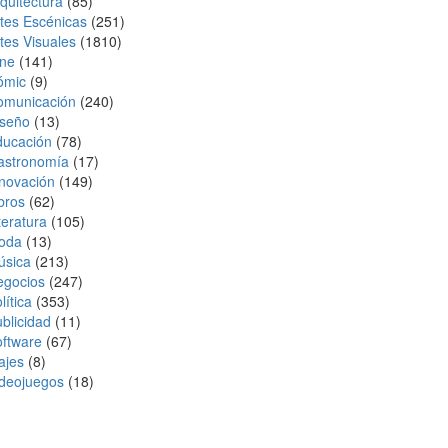
quitectura
(85)
tes Escénicas
(251)
tes Visuales
(1810)
ine
(141)
ómic
(9)
omunicación
(240)
iseño
(13)
ducación
(78)
astronomía
(17)
novación
(149)
bros
(62)
teratura
(105)
oda
(13)
úsica
(213)
egocios
(247)
lítica
(353)
blicidad
(11)
ftware
(67)
ajes
(8)
ideojuegos
(18)