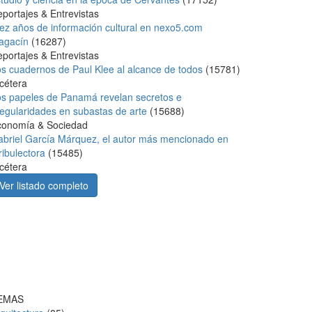
portajes & Entrevistas
ez años de información cultural en nexo5.com
agacín
(
16287
)
portajes & Entrevistas
s cuadernos de Paul Klee al alcance de todos
(
15781
)
cétera
s papeles de Panamá revelan secretos e
regularidades en subastas de arte
(
15688
)
conomía & Sociedad
briel García Márquez, el autor más mencionado en
ribulectora
(
15485
)
cétera
Ver listado completo
EMAS