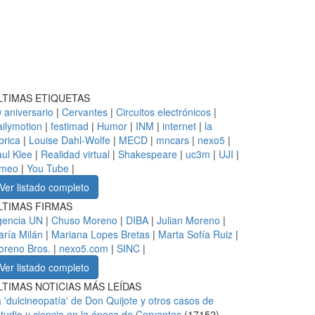
LTIMAS ETIQUETAS
 aniversario
|
Cervantes
|
Circuitos electrónicos
|
ilymotion
|
festimad
|
Humor
|
INM
|
internet
|
la
brica
|
Louise Dahl-Wolfe
|
MECD
|
mncars
|
nexo5
|
ul Klee
|
Realidad virtual
|
Shakespeare
|
uc3m
|
UJI
|
imeo
|
You Tube
|
Ver listado completo
LTIMAS FIRMAS
gencia UN
|
Chuso Moreno
|
DIBA
|
Julian Moreno
|
ría Milán
|
Mariana Lopes Bretas
|
Marta Sofía Ruiz
|
oreno Bros.
|
nexo5.com
|
SINC
|
Ver listado completo
LTIMAS NOTICIAS MÁS LEÍDAS
 'dulcineopatía' de Don Quijote y otros casos de
tudio y ciencia en la época de Cervantes
(
17152
)