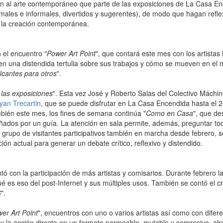
al arte contemporáneo que parte de las exposiciones de La Casa Encen
ormales e informales, divertidos y sugerentes), de modo que hagan refle
 la creación contemporánea.
 el encuentro "
Power Art Point
", que contará este mes con los artista
n una distendida tertulia sobre sus trabajos y cómo se mueven en el 
icantes para otros
".
 las exposiciones
". Esta vez José y Roberto Salas del Colectivo Máchin
Ryan Trecartin
, que se puede disfrutar en La Casa Encendida hasta el 2
mbién este mes, los fines de semana continúa "
Como en Casa
", que de
ñados por un guía. La atención en sala permite, además, preguntar to
n grupo de visitantes participativos también en marcha desde febrero, s
ión actual para generar un debate crítico, reflexivo y distendido.
 con la participación de más artistas y comisarios. Durante febrero la 
ué es eso del post-Internet y sus múltiples usos. También se contó el c
6
".
er Art Point
", encuentros con uno o varios artistas así como con difer
ra y la acción directa en un formato permeable, mutable y sorpresivo, a