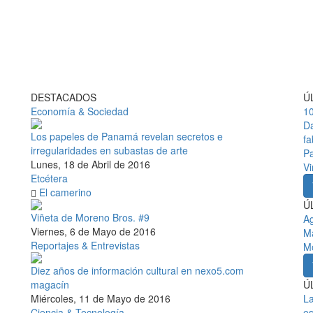
DESTACADOS
Ú
Economía & Sociedad
10
Da
Los papeles de Panamá revelan secretos e
fa
irregularidades en subastas de arte
Pa
Lunes, 18 de Abril de 2016
V
Etcétera
El camerino
Ú
Viñeta de Moreno Bros. #9
A
Viernes, 6 de Mayo de 2016
Ma
Reportajes & Entrevistas
M
Diez años de información cultural en nexo5.com
magacín
Ú
Miércoles, 11 de Mayo de 2016
La
Ciencia & Tecnología
es