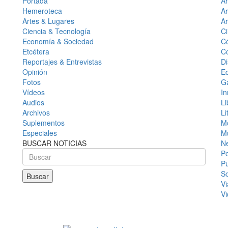
Portada
Ar
Hemeroteca
Ar
Artes & Lugares
Ar
Ciencia & Tecnología
C
Economía & Sociedad
C
Etcétera
C
Reportajes & Entrevistas
D
Opinión
E
Fotos
G
Vídeos
In
Audios
Li
Archivos
Li
Suplementos
M
Especiales
M
BUSCAR NOTICIAS
N
Po
Pu
So
Vi
V