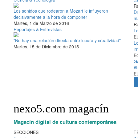
Re
Los sonidos que rodearon a Mozart le influyeron
Di
decisivamente a la hora de componer
m
Martes, 1 de Marzo de 2016
Re
Reportajes & Entrevistas
Lo
Et
"No hay una relación directa entre locura y creatividad"
Lo
Martes, 15 de Diciembre de 2015
ir
E
Ga
#t
Et
nexo5.com magacín
Magacín digital de cultura contemporánea
SECCIONES
T