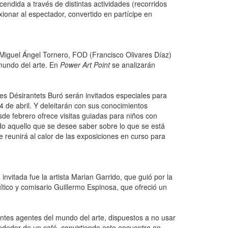
dida a través de distintas actividades (recorridos
xionar al espectador, convertido en partícipe en
s Miguel Ángel Tornero, FOD (Francisco Olivares Díaz)
mundo del arte. En
Power Art Point
se analizarán
es Désirantets Buró serán invitados especiales para
4 de abril. Y deleitarán con sus conocimientos
sde febrero ofrece visitas guiadas para niños con
do aquello que se desee saber sobre lo que se está
e reunirá al calor de las exposiciones en curso para
invitada fue la artista Marian Garrido, que guió por la
rítico y comisario Guillermo Espinosa, que ofreció un
entes agentes del mundo del arte, dispuestos a no usar
lrededor de un café, convirtiendo este encuentro en