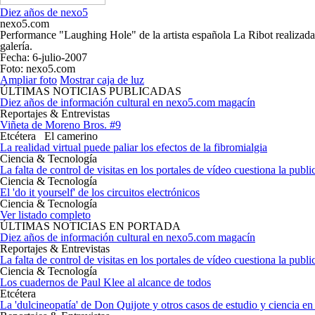
Diez años de nexo5
nexo5.com
Performance "Laughing Hole" de la artista española La Ribot realizada 
galería.
Fecha
: 6-julio-2007
Foto
: nexo5.com
Ampliar foto
Mostrar caja de luz
ÚLTIMAS NOTICIAS PUBLICADAS
Diez años de información cultural en nexo5.com magacín
Reportajes & Entrevistas
Viñeta de Moreno Bros. #9
Etcétera
El camerino
La realidad virtual puede paliar los efectos de la fibromialgia
Ciencia & Tecnología
La falta de control de visitas en los portales de vídeo cuestiona la publi
Ciencia & Tecnología
El 'do it yourself' de los circuitos electrónicos
Ciencia & Tecnología
Ver listado completo
ÚLTIMAS NOTICIAS EN PORTADA
Diez años de información cultural en nexo5.com magacín
Reportajes & Entrevistas
La falta de control de visitas en los portales de vídeo cuestiona la publi
Ciencia & Tecnología
Los cuadernos de Paul Klee al alcance de todos
Etcétera
La 'dulcineopatía' de Don Quijote y otros casos de estudio y ciencia e