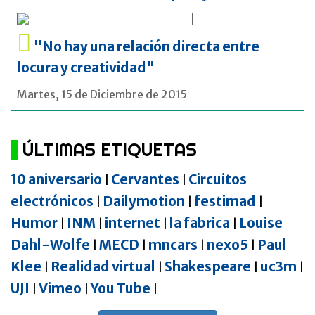
"No hay una relación directa entre
locura y creatividad"
Martes, 15 de Diciembre de 2015
ÚLTIMAS ETIQUETAS
10 aniversario
Cervantes
Circuitos
|
|
electrónicos
Dailymotion
festimad
|
|
|
Humor
INM
internet
la fabrica
Louise
|
|
|
|
Dahl-Wolfe
MECD
mncars
nexo5
Paul
|
|
|
|
Klee
Realidad virtual
Shakespeare
uc3m
|
|
|
|
UJI
Vimeo
You Tube
|
|
|