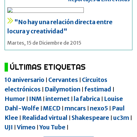
"No hay una relación directa entre
locura y creatividad"
Martes, 15 de Diciembre de 2015
ÚLTIMAS ETIQUETAS
10 aniversario
Cervantes
Circuitos
|
|
electrónicos
Dailymotion
festimad
|
|
|
Humor
INM
internet
la fabrica
Louise
|
|
|
|
Dahl-Wolfe
MECD
mncars
nexo5
Paul
|
|
|
|
Klee
Realidad virtual
Shakespeare
uc3m
|
|
|
|
UJI
Vimeo
You Tube
|
|
|