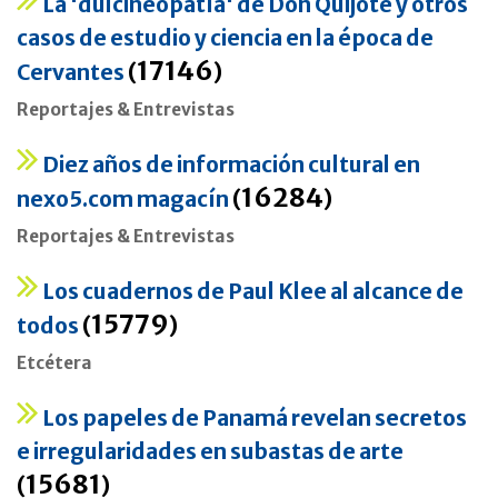
La 'dulcineopatía' de Don Quijote y otros
casos de estudio y ciencia en la época de
17146
Cervantes
(
)
Reportajes & Entrevistas
Diez años de información cultural en
16284
nexo5.com magacín
(
)
Reportajes & Entrevistas
Los cuadernos de Paul Klee al alcance de
15779
todos
(
)
Etcétera
Los papeles de Panamá revelan secretos
e irregularidades en subastas de arte
15681
(
)