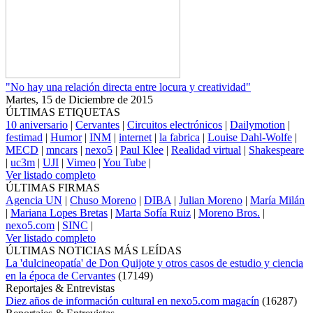
"No hay una relación directa entre locura y creatividad"
Martes, 15 de Diciembre de 2015
ÚLTIMAS ETIQUETAS
10 aniversario
|
Cervantes
|
Circuitos electrónicos
|
Dailymotion
|
festimad
|
Humor
|
INM
|
internet
|
la fabrica
|
Louise Dahl-Wolfe
|
MECD
|
mncars
|
nexo5
|
Paul Klee
|
Realidad virtual
|
Shakespeare
|
uc3m
|
UJI
|
Vimeo
|
You Tube
|
Ver listado completo
ÚLTIMAS FIRMAS
Agencia UN
|
Chuso Moreno
|
DIBA
|
Julian Moreno
|
María Milán
|
Mariana Lopes Bretas
|
Marta Sofía Ruiz
|
Moreno Bros.
|
nexo5.com
|
SINC
|
Ver listado completo
ÚLTIMAS NOTICIAS MÁS LEÍDAS
La 'dulcineopatía' de Don Quijote y otros casos de estudio y ciencia
en la época de Cervantes
(
17149
)
Reportajes & Entrevistas
Diez años de información cultural en nexo5.com magacín
(
16287
)