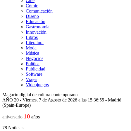
Cine
Cómic
Comunicación
Diseño
Educación
Gastronomía
Innovación
Libros
Literatura
Moda
Música
Negocios
Política
Publicidad
Software
Viajes
Videojuegos
Magacín digital de cultura contemporánea
AÑO 20 - Viernes, 7 de Agosto de 2026 a las 15:36:55 - Madrid
(Spain-Europe)
10
aniversario
años
78
Noticias