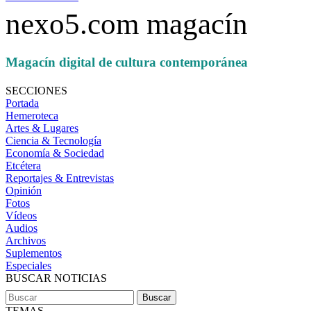
nexo5.com magacín
Magacín digital de cultura contemporánea
SECCIONES
Portada
Hemeroteca
Artes & Lugares
Ciencia & Tecnología
Economía & Sociedad
Etcétera
Reportajes & Entrevistas
Opinión
Fotos
Vídeos
Audios
Archivos
Suplementos
Especiales
BUSCAR NOTICIAS
TEMAS