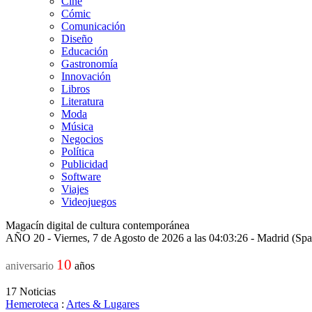
Cine
Cómic
Comunicación
Diseño
Educación
Gastronomía
Innovación
Libros
Literatura
Moda
Música
Negocios
Política
Publicidad
Software
Viajes
Videojuegos
Magacín digital de cultura contemporánea
AÑO 20 - Viernes, 7 de Agosto de 2026 a las 04:03:26 - Madrid (Sp
10
aniversario
años
17
Noticias
Hemeroteca
:
Artes & Lugares