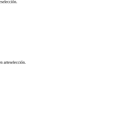
eselección.
en arteselección.