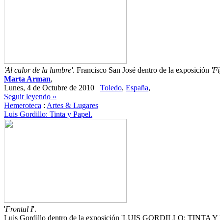
'Al calor de la lumbre'
. Francisco San José dentro de la exposición
'F
Marta Arman
,
Lunes, 4 de Octubre de 2010
Toledo
,
España
,
Seguir leyendo »
Hemeroteca
:
Artes & Lugares
Luis Gordillo: Tinta y Papel.
'
Frontal I
'.
Luis Gordillo dentro de la exposición 'LUIS GORDILLO: TINTA Y P