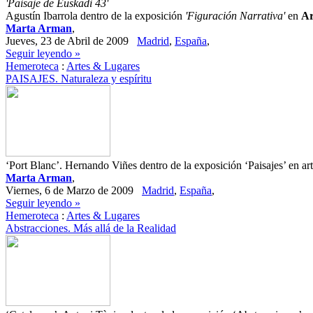
'Paisaje de Euskadi 43'
Agustín Ibarrola dentro de la exposición
'Figuración Narrativa'
en
Ar
Marta Arman
,
Jueves, 23 de Abril de 2009
Madrid
,
España
,
Seguir leyendo »
Hemeroteca
:
Artes & Lugares
PAISAJES. Naturaleza y espíritu
‘Port Blanc’. Hernando Viñes dentro de la exposición ‘Paisajes’ en art
Marta Arman
,
Viernes, 6 de Marzo de 2009
Madrid
,
España
,
Seguir leyendo »
Hemeroteca
:
Artes & Lugares
Abstracciones. Más allá de la Realidad