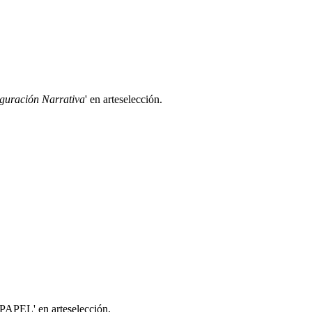
iguración Narrativa
' en arteselección.
APEL' en arteselección.