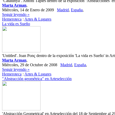
‘Catalunya’. Antoni Tàpies dentro de la exposición ‘Abstracciones’ en
Marta Arman
,
Miércoles, 14 de Enero de 2009
Madrid
,
España
,
Seguir leyendo »
Hemeroteca
:
Artes & Lugares
La vida es Sueño
'Untitled'. Joan Ponç dentro de la exposición 'La vida es Sueño' in Ar
Marta Arman
,
Miércoles, 29 de Octubre de 2008
Madrid
,
España
,
Seguir leyendo »
Hemeroteca
:
Artes & Lugares
"Abstracción geométrica" en Arteselección
'Abstracción Geometrical' en Arteselección del 18 de Septiembre al 