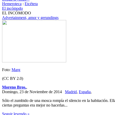
Hemeroteca
:
Etcétera
El incómodo
EL INCÓMODO
Advertainment, amor y gerundings
Foto:
Marg
(CC BY 2.0)
Moreno Bros.
,
Domingo, 23 de Noviembre de 2014
Madrid
,
España
,
Sólo el zumbido de una mosca rompía el silencio en la habitación. Ella t
ciertas preguntas era mejor no hacerlas...
Seguir leyendo »