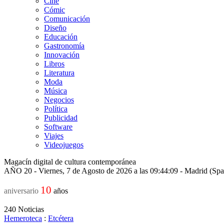
Cine
Cómic
Comunicación
Diseño
Educación
Gastronomía
Innovación
Libros
Literatura
Moda
Música
Negocios
Política
Publicidad
Software
Viajes
Videojuegos
Magacín digital de cultura contemporánea
AÑO 20 - Viernes, 7 de Agosto de 2026 a las 09:44:09 - Madrid (Sp
10
aniversario
años
240
Noticias
Hemeroteca
:
Etcétera