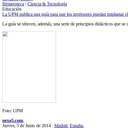
Hemeroteca
:
Ciencia & Tecnología
Educación
La UPM publica una guía para que los profesores puedan implantar el 
La guía se ofrecen, además, una serie de principios didácticos que se 
Foto: UPM
nexo5.com
,
Jueves, 5 de Junio de 2014
Madrid
,
España
,