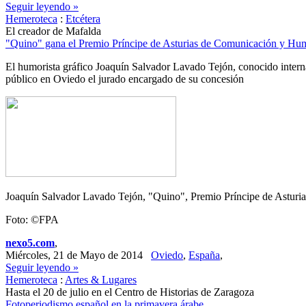
Seguir leyendo »
Hemeroteca
:
Etcétera
El creador de Mafalda
"Quino" gana el Premio Príncipe de Asturias de Comunicación y Huma
El humorista gráfico Joaquín Salvador Lavado Tejón, conocido inte
público en Oviedo el jurado encargado de su concesión
Joaquín Salvador Lavado Tejón, "Quino", Premio Príncipe de Astur
Foto: ©FPA
nexo5.com
,
Miércoles, 21 de Mayo de 2014
Oviedo
,
España
,
Seguir leyendo »
Hemeroteca
:
Artes & Lugares
Hasta el 20 de julio en el Centro de Historias de Zaragoza
Fotoperiodismo español en la primavera árabe