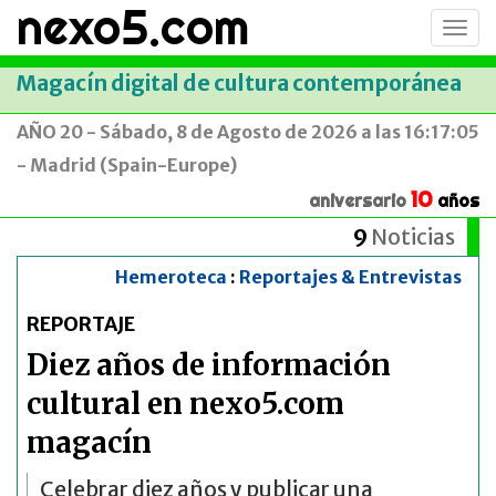
nexo5.com
Conm
men
Magacín digital de cultura contemporánea
AÑO 20 - Sábado, 8 de Agosto de 2026 a las 16:17:05
- Madrid (Spain-Europe)
10
aniversario
años
9
Noticias
Hemeroteca
:
Reportajes & Entrevistas
REPORTAJE
Diez años de información
cultural en nexo5.com
magacín
Celebrar diez años y publicar una