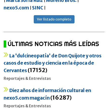
Marta Sofía Ruiz
Moreno Bros.
|
|
|
nexo5.com
SINC
|
|
Ver listado completo
ÚLTIMAS NOTICIAS MÁS LEÍDAS
La 'dulcineopatía' de Don Quijote y otros
casos de estudio y ciencia en la época de
17152
Cervantes
(
)
Reportajes & Entrevistas
Diez años de información cultural en
16287
nexo5.com magacín
(
)
Reportajes & Entrevistas