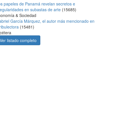
s papeles de Panamá revelan secretos e
regularidades en subastas de arte
(
15685
)
conomía & Sociedad
briel García Márquez, el autor más mencionado en
ribulectora
(
15481
)
cétera
Ver listado completo