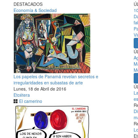
DESTACADOS
Ú
Economía & Sociedad
10
Da
fa
Pa
V
Ú
A
Ma
M
Los papeles de Panamá revelan secretos e
irregularidades en subastas de arte
Ú
Lunes, 18 de Abril de 2016
La
Etcétera
es
El camerino
Re
Di
m
Re
Lo
Et