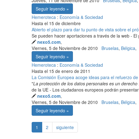
Jueves, 11 de Noviembre de 2010
Bruselas
,
Bélgica
,
Seguir leyendo »
Hemeroteca
:
Economía & Sociedad
Hasta el 15 de diciembre
Abierto el plazo para dar tu punto de vista sobre el p
Se pueden hacer aportaciones a través de la web - El 
nexo5.com
,
Viernes, 5 de Noviembre de 2010
Bruselas
,
Bélgica
,
Seguir leyendo »
Hemeroteca
:
Economía & Sociedad
Hasta el 15 de enero de 2011
La Comisión Europea acoge ideas para el refuerzo de 
"
La protección de los datos personales es un derecho
de la UE - Los ciudadanos europeos podrán presentar 
nexo5.com
,
Viernes, 5 de Noviembre de 2010
Bruselas
,
Bélgica
,
Seguir leyendo »
1
2
siguiente