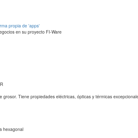
rma propia de 'apps'
egocios en su proyecto FI-Ware
AR
 grosor. Tiene propiedades eléctricas, ópticas y térmicas excepcional
ula hexagonal