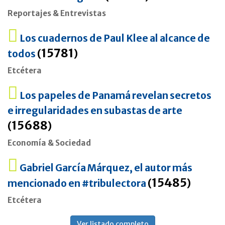
Reportajes & Entrevistas
Los cuadernos de Paul Klee al alcance de
15781
todos
(
)
Etcétera
Los papeles de Panamá revelan secretos
e irregularidades en subastas de arte
15688
(
)
Economía & Sociedad
Gabriel García Márquez, el autor más
15485
mencionado en #tribulectora
(
)
Etcétera
Ver listado completo