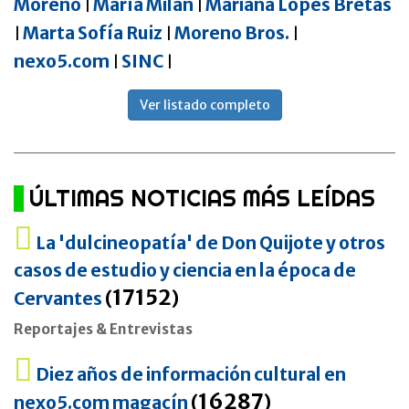
Moreno
María Milán
Mariana Lopes Bretas
|
|
Marta Sofía Ruiz
Moreno Bros.
|
|
|
nexo5.com
SINC
|
|
Ver listado completo
ÚLTIMAS NOTICIAS MÁS LEÍDAS
La 'dulcineopatía' de Don Quijote y otros
casos de estudio y ciencia en la época de
17152
Cervantes
(
)
Reportajes & Entrevistas
Diez años de información cultural en
16287
nexo5.com magacín
(
)