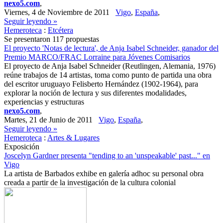
nexo5.com
,
Viernes, 4 de Noviembre de 2011
Vigo
,
España
,
Seguir leyendo »
Hemeroteca
:
Etcétera
Se presentaron 117 propuestas
El proyecto 'Notas de lectura', de Anja Isabel Schneider, ganador del
Premio MARCO/FRAC Lorraine para Jóvenes Comisarios
El proyecto de Anja Isabel Schneider (Reutlingen, Alemania, 1976)
reúne trabajos de 14 artistas, toma como punto de partida una obra
del escritor uruguayo Felisberto Hernández (1902-1964), para
explorar la noción de lectura y sus diferentes modalidades,
experiencias y estructuras
nexo5.com
,
Martes, 21 de Junio de 2011
Vigo
,
España
,
Seguir leyendo »
Hemeroteca
:
Artes & Lugares
Exposición
Joscelyn Gardner presenta "tending to an 'unspeakable' past..." en
Vigo
La artista de Barbados exhibe en galería adhoc su personal obra
creada a partir de la investigación de la cultura colonial