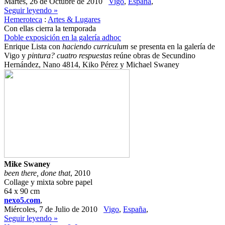
Martes, 26 de Octubre de 2010
Vigo
,
España
,
Seguir leyendo »
Hemeroteca
:
Artes & Lugares
Con ellas cierra la temporada
Doble exposición en la galería adhoc
Enrique Lista con
haciendo curriculum
se presenta en la galería de
Vigo y
pintura? cuatro respuestas
reúne obras de Secundino
Hernández, Nano 4814, Kiko Pérez y Michael Swaney
Mike Swaney
been there, done that
, 2010
Collage y mixta sobre papel
64 x 90 cm
nexo5.com
,
Miércoles, 7 de Julio de 2010
Vigo
,
España
,
Seguir leyendo »