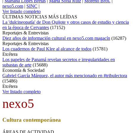
|
Mariana Lopes Bretas
|
Marta Sofía Ruiz
|
Moreno Bros.
|
nexo5.com
|
SINC
|
Ver listado completo
ÚLTIMAS NOTICIAS MÁS LEÍDAS
La 'dulcineopatía' de Don Quijote y otros casos de estudio y ciencia
en la época de Cervantes
(
17152
)
Reportajes & Entrevistas
Diez años de información cultural en nexo5.com magacín
(
16287
)
Reportajes & Entrevistas
Los cuadernos de Paul Klee al alcance de todos
(
15781
)
Etcétera
Los papeles de Panamá revelan secretos e irregularidades en
subastas de arte
(
15688
)
Economía & Sociedad
Gabriel García Márquez, el autor más mencionado en #tribulectora
(
15486
)
Etcétera
Ver listado completo
nexo5
Cultura contemporánea
ÁREAS DE ACTIVIDAD