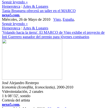
Seguir leyendo »
Hemeroteca
:
Artes & Lugares
Tania Bruguera ofrecerá un taller en el MARCO
nexo5.com
,
Miércoles, 26 de Mayo de 2010
Vigo
,
España
,
Seguir leyendo »
Hemeroteca
:
Artes & Lugares
'Volando hacia la tierra'. El MARCO de Vigo exhibe el proyecto de
Inti Guerrero ganador del premio para jóvenes comisarios
José Alejandro Restrepo
Iconomía (Iconofilia, Iconoclastia)
, 2000-2010
Videoinstalación, 2 canales
1 h 08’/32', sonido
Cortesía del artista
nexo5.com
,