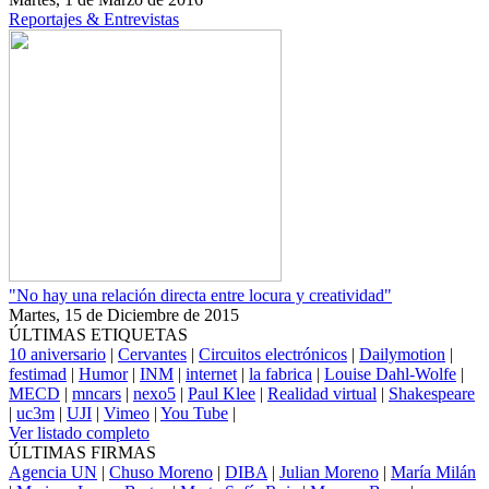
Reportajes & Entrevistas
"No hay una relación directa entre locura y creatividad"
Martes, 15 de Diciembre de 2015
ÚLTIMAS ETIQUETAS
10 aniversario
|
Cervantes
|
Circuitos electrónicos
|
Dailymotion
|
festimad
|
Humor
|
INM
|
internet
|
la fabrica
|
Louise Dahl-Wolfe
|
MECD
|
mncars
|
nexo5
|
Paul Klee
|
Realidad virtual
|
Shakespeare
|
uc3m
|
UJI
|
Vimeo
|
You Tube
|
Ver listado completo
ÚLTIMAS FIRMAS
Agencia UN
|
Chuso Moreno
|
DIBA
|
Julian Moreno
|
María Milán